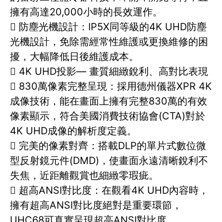
擁有高達20,000小時的長效運作。
 防塵光機設計：IP5X同等級的4K UHD防塵
光機設計，免除需經常性維護或更換維修的困
擾，大幅降低日後維護成本。
 4K UHD投影— 畫質細緻銳利、高對比表現
 830萬像素完整呈現：採用德州儀器XPR 4K
成像技術，能在畫面上擁有完整830萬的有效
像素顯示，符合美國消費技術協會(CTA)對於
4K UHD成像的解析度定義。
 完美的像素對齊：搭載DLP的單片式數位微
型反射鏡元件(DMD)，使畫面永遠清晰銳利不
失焦，近距離觀賞也細緻零瑕疵。
 超高ANSI對比度：在觀看4K UHD內容時，
擁有超高ANSI對比度絕對是重要環節，
UHC68可真實呈現超高ANSI對比度。