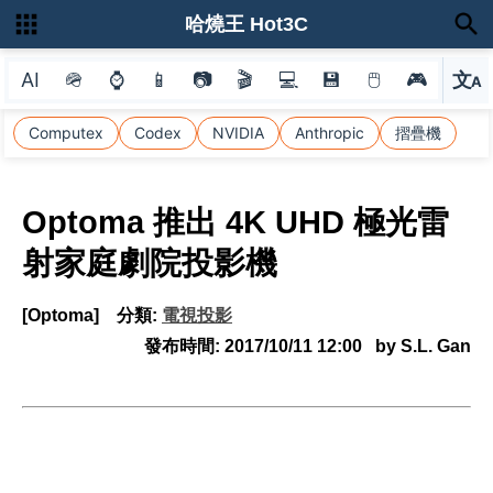
哈燒王 Hot3C
AI
🪖
⌚
📱
📷
🎬
💻
💾
🖱
🎮
文
A
選
Computex
Codex
NVIDIA
Anthropic
摺疊機
Optoma 推出 4K UHD 極光雷
射家庭劇院投影機
[Optoma]
分類:
電視投影
發布時間:
2017/10/11 12:00
by S.L. Gan