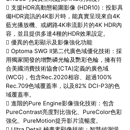
 支援HDR高動態範圍影像 (HDR10)：投影具
備HDR資訊的4K影片時，能真實呈現來自4K
藍光播放機、或網路4K串流影片的4K HDR內
容，並且提供多達4種的HDR效果設定。
 優異的色彩顯示及影像強化功能
 Optoma SWG II第二代廣色域優化技術：採
用獨家開發的增艷磷光輪及艷彩色輪，擁有符
合美國消費技術協會(CTA)定義的廣色域
(WCG)，包含Rec.2020相容、超過100%
Rec.709色域覆蓋率，以及82% DCI-P3的色
域覆蓋率。
 進階的Pure Engine影像強化技術：包含
PureContrast亮度對比強化、PureColor色彩
強化、PureMotion提升影片流暢度。
 Ultra Detail 極畫素顯像技術：智慧偵測場