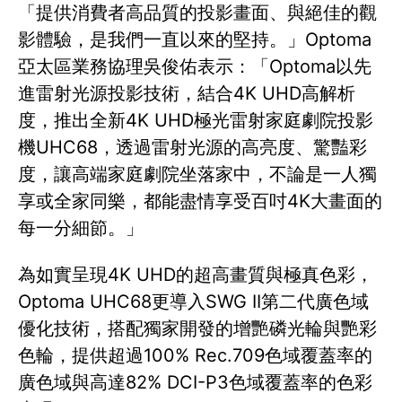
「提供消費者高品質的投影畫面、與絕佳的觀
影體驗，是我們一直以來的堅持。」Optoma
亞太區業務協理吳俊佑表示：「Optoma以先
進雷射光源投影技術，結合4K UHD高解析
度，推出全新4K UHD極光雷射家庭劇院投影
機UHC68，透過雷射光源的高亮度、驚豔彩
度，讓高端家庭劇院坐落家中，不論是一人獨
享或全家同樂，都能盡情享受百吋4K大畫面的
每一分細節。」
為如實呈現4K UHD的超高畫質與極真色彩，
Optoma UHC68更導入SWG II第二代廣色域
優化技術，搭配獨家開發的增艷磷光輪與艷彩
色輪，提供超過100% Rec.709色域覆蓋率的
廣色域與高達82% DCI-P3色域覆蓋率的色彩