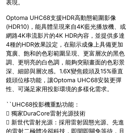
表現。
Optoma UHC68支援HDR高動態範圍影像
(HDR10)，能具體呈現來自4K藍光播放機、或
網路4K串流影片的4K HDR內容，並提供多達
4種的HDR效果設定，在顯示成像上具備更加
寬廣、飽和的色彩範圍呈現、更富層次的黑色
調、更明亮的白色調，能夠突顯畫面的色彩景
深、細節與層次感。1.6X變焦鏡頭及15%垂直
鏡頭位移功能，讓Optoma UHC68安裝更彈
性、可滿足家用投影環境的多樣化需求。
``UHC68投影機重點功能：
 獨家DuraCore雷射光源技術
 新世代雷射光源：採用雷射固態光源、先進
的雷射二極體冷卻科技，即開即關免等待，且