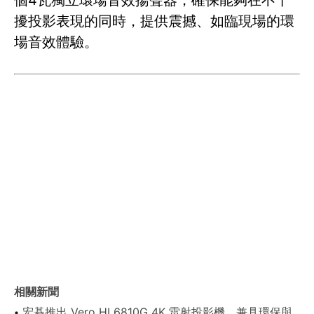
個4瓦獨立環場音效揚聲器，確保能夠在不干
擾投影表現的同時，提供震撼、如臨現場的環
場音效體驗。
相關新聞
宏碁推出 Vero HL6810G 4K 雷射投影機，兼具環保與