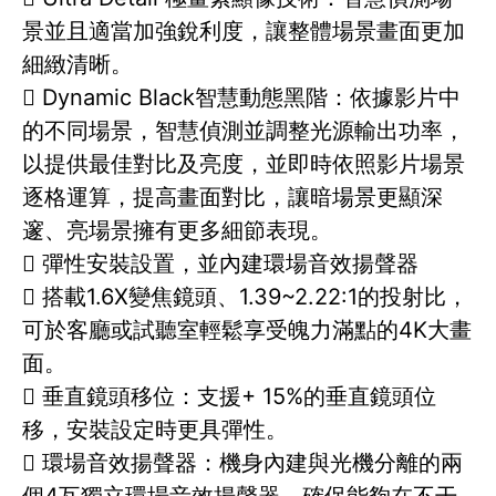
景並且適當加強銳利度，讓整體場景畫面更加
細緻清晰。
 Dynamic Black智慧動態黑階：依據影片中
的不同場景，智慧偵測並調整光源輸出功率，
以提供最佳對比及亮度，並即時依照影片場景
逐格運算，提高畫面對比，讓暗場景更顯深
邃、亮場景擁有更多細節表現。
 彈性安裝設置，並內建環場音效揚聲器
 搭載1.6X變焦鏡頭、1.39~2.22:1的投射比，
可於客廳或試聽室輕鬆享受魄力滿點的4K大畫
面。
 垂直鏡頭移位：支援+ 15%的垂直鏡頭位
移，安裝設定時更具彈性。
 環場音效揚聲器：機身內建與光機分離的兩