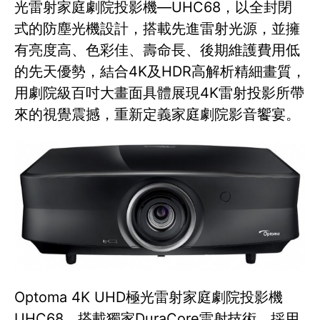
光雷射家庭劇院投影機—UHC68，以全封閉
式的防塵光機設計，搭載先進雷射光源，並擁
有亮度高、色彩佳、壽命長、後期維護費用低
的先天優勢，結合4K及HDR高解析精細畫質，
用劇院級百吋大畫面具體展現4K雷射投影所帶
來的視覺震撼，重新定義家庭劇院影音饗宴。
Optoma 4K UHD極光雷射家庭劇院投影機
UHC68，搭載獨家DuraCore雷射技術、採用