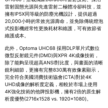
雷射固態光源與先進雷射二極體冷卻科技，並
擁有IP5X同等級的防塵光機設計，提供超過
20,000小時的常效光源壽命，並免除傳統燈泡
式投影機經常性更換耗材和維護，可有效節省
維護成本。
此外，Optoma UHC68 採用DLP單片式數位
微型反射鏡元件(DMD)與XPR 4K成像技術，
除了能夠呈現超高ANSI對比度，與畫面的清晰
銳利細節，更擁有完整830萬有效像素顯示，
完全符合美國消費技術協會(CTA)對於4K
UHD成像的解析度定義，相較於市場上使用
4K強化技術的他牌投影機，擁有2倍的原生解
析度優勢(2716x1528 vs. 1920x1080)。