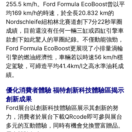
255.5 km/h。Ford Formula EcoBoost曾以平
均169 km/h的時速，於全長20.832 km的
Nordschleife紐柏林北賽道創下7分22秒單圈
成績，目前還沒有任何一輛三缸或四缸引擎車
款創下如此驚人的單圈紀錄。不僅動能強勁，
Ford Formula EcoBoost更展現了小排量渦輪
引擎的燃油經濟性，車輛若以時速56 km/h穩
定駕駛，可締造平均41.4km/l之高水準油耗成
績。
優化消費者體驗 福特創新科技體驗區揭示
創新成果
Ford展台以創新科技體驗區展示其創新的努
力，消費者於展台下載QRcode即可參與展台
多元的互動體驗，同時有機會兌換豐富贈品。