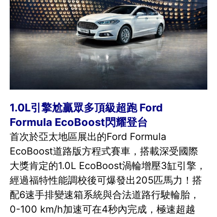
1.0L引擎尬贏眾多頂級超跑 Ford
Formula EcoBoost閃耀登台
首次於亞太地區展出的Ford Formula
EcoBoost道路版方程式賽車，搭載深受國際
大獎肯定的1.0L EcoBoost渦輪增壓3缸引擎，
經過福特性能調校後可爆發出205匹馬力！搭
配6速手排變速箱系統與合法道路行駛輪胎，
0-100 km/h加速可在4秒內完成，極速超越