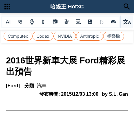
哈燒王 Hot3C
AI
🪖
⌚
📱
📷
🎬
💻
💾
🖱
🎮
文
A
選
Computex
Codex
NVIDIA
Anthropic
摺疊機
2016世界新車大展 Ford精彩展
出預告
[Ford]
分類:
汽車
發布時間:
2015/12/03 13:00
by S.L. Gan