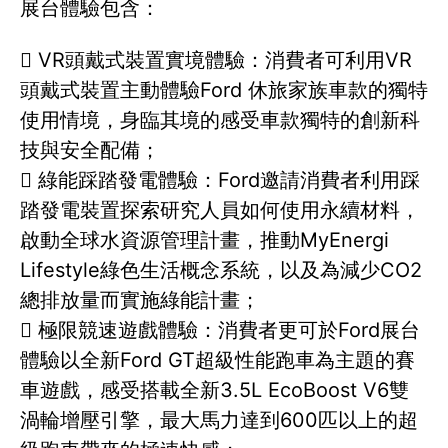
展台體驗包含：
 VR頭戴式裝置實境體驗：消費者可利用VR
頭戴式裝置主動體驗Ford 休旅家族車款的獨特
使用情境，身臨其境的感受車款獨特的創新科
技與安全配備；
 綠能踩踏發電體驗：Ford邀請消費者利用踩
踏發電裝置探索研究人員如何使用永續材料，
啟動全球水資源管理計畫，推動MyEnergi
Lifestyle綠色生活概念系統，以及為減少CO2
總排放量而實施綠能計畫；
 極限競速遊戲體驗：消費者更可於Ford展台
體驗以全新Ford GT超級性能跑車為主題的賽
車遊戲，感受搭載全新3.5L EcoBoost V6雙
渦輪增壓引擎，最大馬力達到600匹以上的超