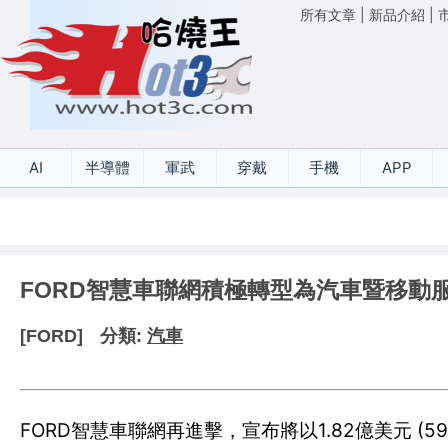
所有文章
|
新品介紹
|
AI
半導體
軍武
穿戴
手機
APP
FORD智慧車聯網積極轉型為汽車暨移動
[FORD]
分類:
汽車
FORD智慧車聯網再進擊，宣布將以1.82億美元 (59