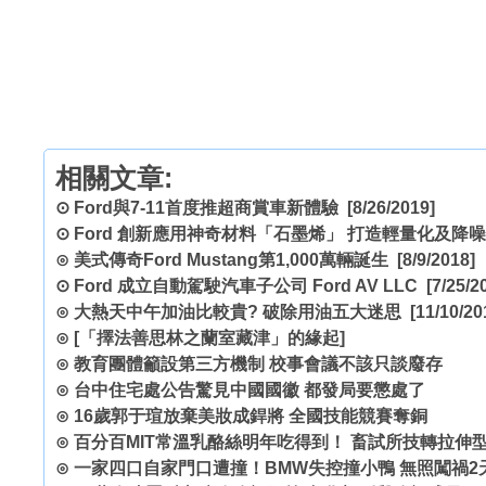
相關文章:
⊙
Ford與7-11首度推超商賞車新體驗
[8/26/2019]
⊙
Ford 創新應用神奇材料「石墨烯」 打造輕量化及降
⊙
美式傳奇Ford Mustang第1,000萬輛誕生
[8/9/2018]
⊙
Ford 成立自動駕駛汽車子公司 Ford AV LLC
[7/25/2
⊙
大熱天中午加油比較貴? 破除用油五大迷思
[11/10/20
⊙
[「擇法善思林之蘭室藏津」的緣起]
⊙
教育團體籲設第三方機制 校事會議不該只談廢存
⊙
台中住宅處公告驚見中國國徽 都發局要懲處了
⊙
16歲郭于瑄放棄美妝成銲將 全國技能競賽奪銅
⊙
百分百MIT常溫乳酪絲明年吃得到！ 畜試所技轉拉伸
⊙
一家四口自家門口遭撞！BMW失控撞小鴨 無照闖禍2