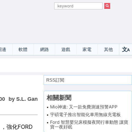
文
周邊
軟體
網路
遊戲
家電
其他
A
選
RSS訂閱
相關新聞
00
by S.L. Gan
Mio神速: 又一款免費測速預警APP
宇碩電子推出智能化車用無線充電板
Ford 智慧嬰兒床模擬夜間行車動態 讓寶
司，強化FORD
寶一夜好眠