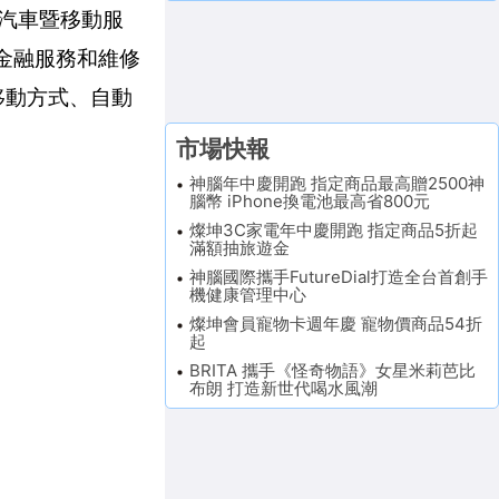
為汽車暨移動服
、金融服務和維修
、移動方式、自動
市場快報
神腦年中慶開跑 指定商品最高贈2500神
腦幣 iPhone換電池最高省800元
燦坤3C家電年中慶開跑 指定商品5折起
滿額抽旅遊金
神腦國際攜手FutureDial打造全台首創手
機健康管理中心
燦坤會員寵物卡週年慶 寵物價商品54折
起
BRITA 攜手《怪奇物語》女星米莉芭比
布朗 打造新世代喝水風潮