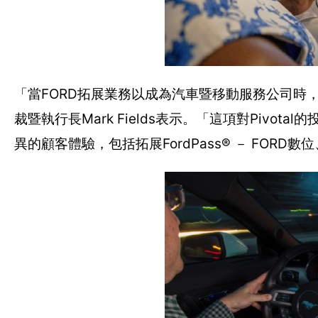
「當FORD拓展業務以成為汽車暨移動服務公司時
裁暨執行長Mark Fields表示。「這項對Piv
異的顧客體驗，包括拓展FordPass® － FOR