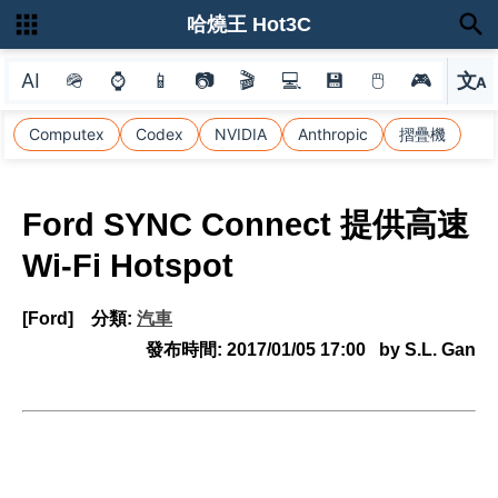
哈燒王 Hot3C
AI
🪖
⌚
📱
📷
🎬
💻
💾
🖱
🎮
文
A
選
Computex
Codex
NVIDIA
Anthropic
摺疊機
Ford SYNC Connect 提供高速
Wi-Fi Hotspot
[Ford]
分類:
汽車
發布時間:
2017/01/05 17:00
by S.L. Gan