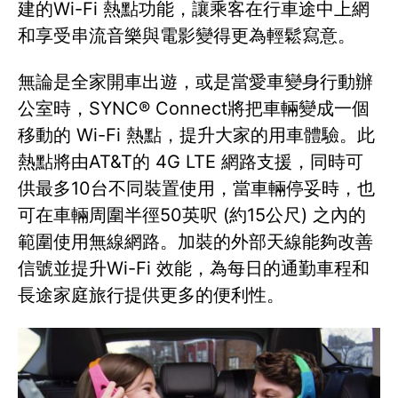
建的Wi-Fi 熱點功能，讓乘客在行車途中上網
和享受串流音樂與電影變得更為輕鬆寫意。
無論是全家開車出遊，或是當愛車變身行動辦
公室時，SYNC® Connect將把車輛變成一個
移動的 Wi-Fi 熱點，提升大家的用車體驗。此
熱點將由AT&T的 4G LTE 網路支援，同時可
供最多10台不同裝置使用，當車輛停妥時，也
可在車輛周圍半徑50英呎 (約15公尺) 之內的
範圍使用無線網路。加裝的外部天線能夠改善
信號並提升Wi-Fi 效能，為每日的通勤車程和
長途家庭旅行提供更多的便利性。