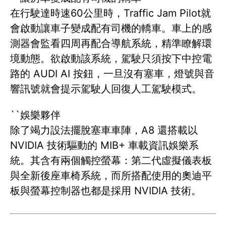
在行駛達時速60公里時，Traffic Jam Pilot就
會啟動讓車子變成配有司機的轎車。車上的感
測器會監看四周再配合導航系統，精準瞭解環
境動態。欲啟動該系統，駕駛只須按下中控電
路的 AUDI AI 按鈕，一旦沒有塞車，燈號與音
響訊號就會提示駕駛人回復人工駕駛模式。
``娛樂夥伴
除了竭力設法擺脫塞車車陣，A8 還搭載以
NVIDIA 技術驅動的 MIB+ 車載資訊娛樂系
統。其含有兩個觸控螢幕：第二代虛擬儀表板
與全新後座車椅系統，而所搭配使用的奧迪平
板與螢幕控制器也都是採用 NVIDIA 技術。