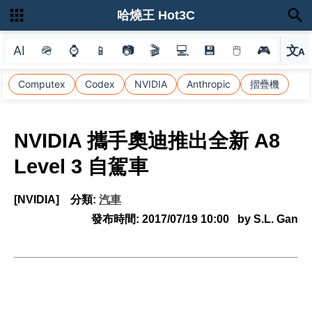
哈燒王 Hot3C
AI
🪖
⌚
📱
📷
🎬
💻
💾
🖱
🎮
文
A
選
Computex
Codex
NVIDIA
Anthropic
摺疊機
NVIDIA 攜手奧迪推出全新 A8
Level 3 自駕車
[NVIDIA]
分類:
汽車
發布時間:
2017/07/19 10:00
by S.L. Gan