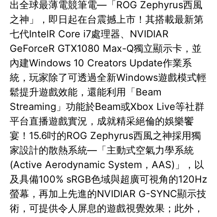
出全球最薄電競筆電—「ROG Zephyrus西風
之神」，即日起在台震撼上市！其搭載最新第
七代IntelR Core i7處理器、NVIDIAR
GeForceR GTX1080 Max-Q獨立顯示卡，並
內建Windows 10 Creators Update作業系
統，玩家除了可透過全新Windows遊戲模式輕
鬆提升遊戲效能，還能利用「Beam
Streaming」功能於Beam或Xbox Live等社群
平台直播遊戲實況，成就精采絕倫的娛樂饗
宴！15.6吋的ROG Zephyrus西風之神採用獨
家設計的散熱系統—「主動式空氣力學系統
(Active Aerodynamic System，AAS)」，以
及具備100% sRGB色域與超廣可視角的120Hz
螢幕，再加上先進的NVIDIAR G-SYNC顯示技
術，可提供令人屏息的遊戲視覺效果；此外，