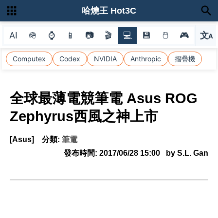
哈燒王 Hot3C
AI
🪖
⌚
📱
📷
🎬
💻
💾
🖱
🎮
文
A
選
Computex
Codex
NVIDIA
Anthropic
摺疊機
全球最薄電競筆電 Asus ROG
Zephyrus西風之神上市
[Asus]
分類:
筆電
發布時間:
2017/06/28 15:00
by S.L. Gan