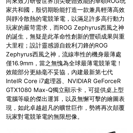
向來致力研發世界頂尖硬體效能的華碩ROG玩
家共和國，殷切期盼能打造一款兼具輕薄高效
與靜冷散熱的電競筆電，以滿足許多高行動力
玩家的嚴苛需求，而ROG Zephyrus西風之神
的誕生，無疑是此革命性創新的豐碩成果與重
大里程；設計靈感源自銳利刀鋒的ROG
Zephyrus西風之神，流線率性的機身最薄處
僅16.9mm，當之無愧為全球最薄電競筆電！
效能部分更絲毫不妥協，內建最新第七代
IntelR Core i7處理器、NVIDIAR GeForceR
GTX1080 Max-Q獨立顯示卡，可提供桌上型
電腦等級的傑出運算，以及無懈可擊的繪圖表
現，如此卓越超凡的曠世巨作，勢將再次顛覆
玩家對電競筆電的無限想像。