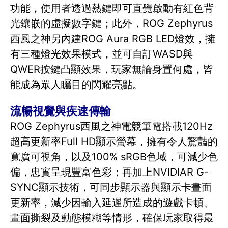
功能，使用者透過熱鍵即可直覺啟動有紅色背
光鑲嵌的虛擬數字鍵；此外，ROG Zephyrus
西風之神另內建ROG Aura RGB LED燈效，擁
有三種燈光效果模式，並可自訂WASD與
QWER按鍵凸顯效果，玩家無論身置何處，皆
能成為眾人矚目的閃耀亮點。
流暢視覺與疾速傳輸
ROG Zephyrus西風之神電競筆電搭載120Hz
超高更新率Full HD顯示螢幕，擁有令人驚豔的
寬廣可視角，以及100% sRGB色域，可減少色
偏，忠實呈現豐富色彩；再加上NVIDIAR G-
SYNC顯示技術，可同步顯示器與顯示卡畫面
更新率，減少因輸入延遲所造成的遊戲卡頓、
畫面撕裂及動態模糊等情形，確保玩家取得最