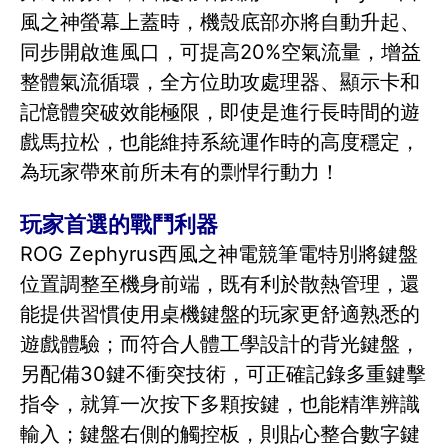
風之神螢幕上蓋時，機殼底部亦將自動升起、
同步開啟進風口，可提高20%空氣流量，增益
整體氣流循環，全方位助攻處理器、顯示卡和
記憶體突破效能極限，即使是進行長時間的遊
戲馬拉松，也能維持系統運作時的高度穩定，
為玩家帶來前所未有的剽悍行動力！
玩家首選的戰鬥利器
ROG Zephyrus西風之神電競筆電特別將鍵盤
位置調整至機身前端，既有利於散熱管理，還
能提供習慣使用桌機鍵盤的玩家更舒適熟悉的
遊戲體驗；而符合人體工學設計的背光鍵盤，
另配備30鍵不衝突技術，可正確記錄多重鍵擊
指令，就算一次按下多顆按鍵，也能精準辨識
輸入；鍵盤右側的觸控板，則貼心整合數字鍵