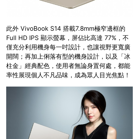
此外 VivoBook S14 搭載7.8mm極窄邊框的
Full HD IPS 顯示螢幕，屏佔比高達 77%，不
僅充分利用機身每一吋設計，也讓視野更寬廣
開闊；再加上俐落有型的機身設計，以及「冰
柱金」經典配色，使用者無論身置何處，都能
率性展現個人不凡品味，成為眾人目光焦點！