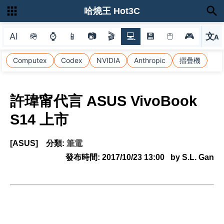
哈燒王 Hot3C
AI
🪖
⌚
📱
📷
🎬
💻
💾
🖱
🎮
文
A
選
Computex
Codex
NVIDIA
Anthropic
摺疊機
許瑋甯代言 ASUS VivoBook
S14 上市
[ASUS]
分類:
筆電
發布時間:
2017/10/23 13:00
by S.L. Gan