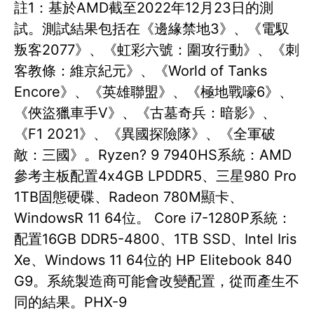
註1：基於AMD截至2022年12月23日的測
試。測試結果包括在《邊緣禁地3》、《電馭
叛客2077》、《虹彩六號：圍攻行動》、《刺
客教條：維京紀元》、《World of Tanks
Encore》、《英雄聯盟》、《極地戰嚎6》、
《俠盜獵車手V》、《古墓奇兵：暗影》、
《F1 2021》、《異國探險隊》、《全軍破
敵：三國》。Ryzen? 9 7940HS系統：AMD
參考主板配置4x4GB LPDDR5、三星980 Pro
1TB固態硬碟、Radeon 780M顯卡、
WindowsR 11 64位。 Core i7-1280P系統：
配置16GB DDR5-4800、1TB SSD、Intel Iris
Xe、Windows 11 64位的 HP Elitebook 840
G9。系統製造商可能會改變配置，從而產生不
同的結果。PHX-9