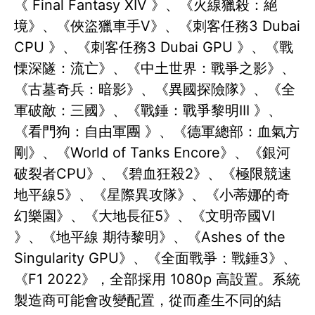
《 Final Fantasy XIV 》、《火線獵殺：絕
境》、《俠盜獵車手V》、《刺客任務3 Dubai
CPU 》、《刺客任務3 Dubai GPU 》、《戰
慄深隧：流亡》、《中土世界：戰爭之影》、
《古墓奇兵：暗影》、《異國探險隊》、《全
軍破敵：三國》、《戰錘：戰爭黎明III 》、
《看門狗：自由軍團 》、《德軍總部：血氣方
剛》、《World of Tanks Encore》、《銀河
破裂者CPU》、《碧血狂殺2》、《極限競速
地平線5》、《星際異攻隊》、《小蒂娜的奇
幻樂園》、《大地長征5》、《文明帝國VI
》、《地平線 期待黎明》、《Ashes of the
Singularity GPU》、《全面戰爭：戰錘3》、
《F1 2022》，全部採用 1080p 高設置。系統
製造商可能會改變配置，從而產生不同的結