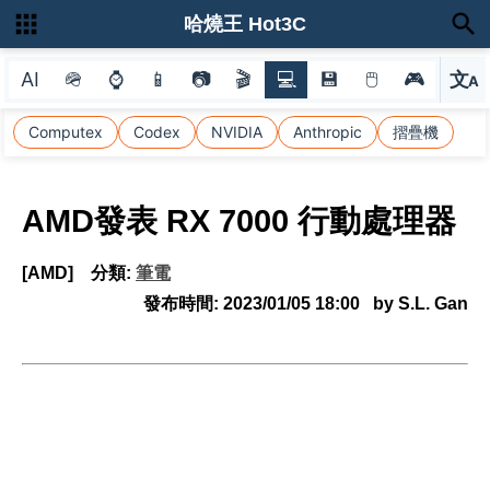
哈燒王 Hot3C
AI
🪖
⌚
📱
📷
🎬
💻
💾
🖱
🎮
文
A
選
Computex
Codex
NVIDIA
Anthropic
摺疊機
AMD發表 RX 7000 行動處理器
[AMD]
分類:
筆電
發布時間:
2023/01/05 18:00
by S.L. Gan