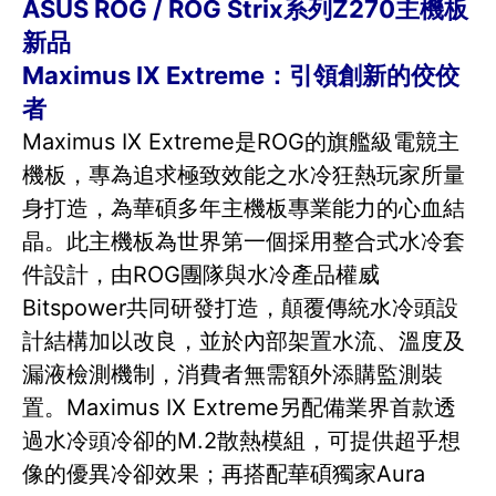
ASUS ROG / ROG Strix系列Z270主機板
新品
Maximus IX Extreme：引領創新的佼佼
者
Maximus IX Extreme是ROG的旗艦級電競主
機板，專為追求極致效能之水冷狂熱玩家所量
身打造，為華碩多年主機板專業能力的心血結
晶。此主機板為世界第一個採用整合式水冷套
件設計，由ROG團隊與水冷產品權威
Bitspower共同研發打造，顛覆傳統水冷頭設
計結構加以改良，並於內部架置水流、溫度及
漏液檢測機制，消費者無需額外添購監測裝
置。Maximus IX Extreme另配備業界首款透
過水冷頭冷卻的M.2散熱模組，可提供超乎想
像的優異冷卻效果；再搭配華碩獨家Aura