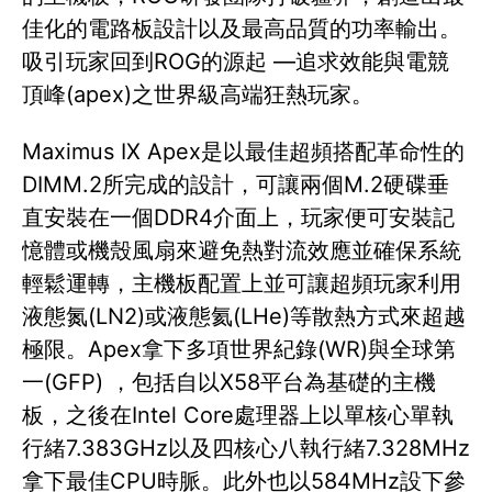
佳化的電路板設計以及最高品質的功率輸出。
吸引玩家回到ROG的源起 —追求效能與電競
頂峰(apex)之世界級高端狂熱玩家。
Maximus IX Apex是以最佳超頻搭配革命性的
DIMM.2所完成的設計，可讓兩個M.2硬碟垂
直安裝在一個DDR4介面上，玩家便可安裝記
憶體或機殼風扇來避免熱對流效應並確保系統
輕鬆運轉，主機板配置上並可讓超頻玩家利用
液態氮(LN2)或液態氦(LHe)等散熱方式來超越
極限。Apex拿下多項世界紀錄(WR)與全球第
一(GFP) ，包括自以X58平台為基礎的主機
板，之後在Intel Core處理器上以單核心單執
行緒7.383GHz以及四核心八執行緒7.328MHz
拿下最佳CPU時脈。此外也以584MHz設下參