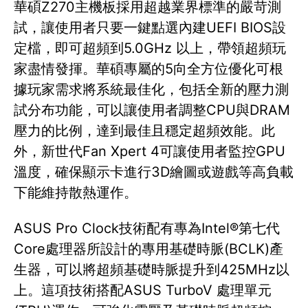
華碩Z270主機板採用超越業界標準的嚴苛測
試，讓使用者只要一鍵點選內建UEFI BIOS設
定檔，即可超頻到5.0GHz 以上，帶領超頻玩
家盡情發揮。華碩專屬的5向全方位優化可根
據玩家需求將系統最佳化，包括全新的壓力測
試分布功能，可以讓使用者調整CPU與DRAM
壓力的比例，達到最佳且穩定超頻效能。此
外，新世代Fan Xpert 4可讓使用者監控GPU
溫度，確保顯示卡進行3D繪圖或遊戲等高負載
下能維持散熱運作。
ASUS Pro Clock技術配有專為Intel®第七代
Core處理器所設計的專用基礎時脈(BCLK)產
生器，可以將超頻基礎時脈提升到425MHz以
上。這項技術搭配ASUS TurboV 處理單元