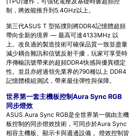
(TPU)運作，可強化電壓及基礎時脈超頻控
制，將效能推升到5.4GHz以上。
第三代ASUS T 型拓撲則將DDR4記憶體超頻
帶向全新的境界 — 最高可達4133MHz 以
上。改良過的製造技術可確保品質一致並盡量
減少耦合雜訊和信號反射干擾，玩家可享受時
序傳輸訊號帶來的超頻DDR4快感與優異穩定
性。並且亦經過領先業界的790種以上 DDR4
記憶體模組測試，帶來最佳彈性與保障。
世界第一套主機板控制Aura Sync RGB
同步燈效
ASUS Aura Sync RGB是全世界第一個由主機
板控制的同步燈效技術，可同步於Aura Sync
相容主機板、顯示卡與週邊設備 。燈效控制皆