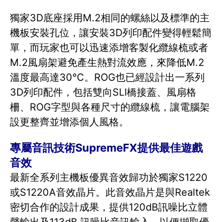
獨家3D底座採用M.2相同的螺絲以及標準的主
機板安裝孔位，讓安裝3D列印配件變得輕鬆簡
單，而玩家也可以迅速添增客製化纜線梳或者
M.2風扇架避免產生熱對流效應，來降低M.2
溫度最高達30°C。ROG也已經設計出一系列
3D列印配件，包括雙向SLI橋接蓋、風扇格
柵、ROG字型與各種尺寸的纜線梳，讓電腦架
設更整齊並增添個人風格。
專屬音訊技術SupremeFX提供最佳遊戲
音效
最新全系列主機板優異音效歸功於獨家S1220
或S1220A音效晶片。此音效晶片是與Realtek
密切合作的設計成果，提供120dB訊噪比立體