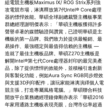
組電競主機板Maximus IX/ ROG Strix系列強
攻電競市場，淋漓釋放第7代Intel® Core處理
器的慓悍效能。華碩全球副總裁暨主機板事業
群總經理謝明傑表示：「華碩主機板獲得許多
聲譽卓著的媒體驗證與讚賞，已證明華碩是主
機板的第一品牌。我們致力於提供最暢銷、最
易操作、最強穩定與最值得信賴的主機板 —
造就了最佳主機板品牌。華碩Z270主機板是
解開Intel®第七代Core處理器封印的最完美產
品，除了提供慓悍的效能外，並積極引進創新
與客製化功能，例如Aura Sync RGB同步燈效
與支援3D列印配件，讓玩家能淋漓演繹個人電
競主張，打造專屬風格電腦。」華碩聯合科技
開放平台業務總經理鐘偉剛亦表示「華碩2016
年家用通路主機板表現亮眼，台灣市佔率超過