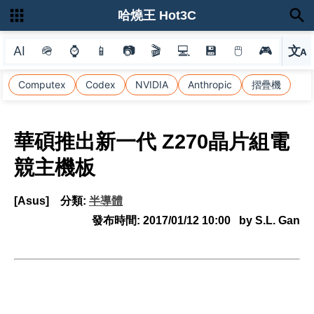
哈燒王 Hot3C
AI
🪖
⌚
📱
📷
🎬
💻
💾
🖱
🎮
文
A
選
Computex
Codex
NVIDIA
Anthropic
摺疊機
華碩推出新一代 Z270晶片組電
競主機板
[Asus]
分類:
半導體
發布時間:
2017/01/12 10:00
by S.L. Gan