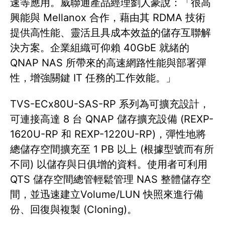
速等應用。威聯通產品經理劉人豪說：「很高
興能與 Mellanox 合作，藉由其 RDMA 技術
提供高性能、靈活且具成本效益的儲存互聯解
決方案。企業組織可仰賴 40GbE 就緒的
QNAP NAS 所帶來的高速網路性能與部署彈
性，增強關鍵 IT 任務的工作效能。」
TVS-ECx80U-SAS-RP 系列為可擴充設計，
可連接高達 8 台 QNAP 儲存擴充設備 (REXP-
1620U-RP 和 REXP-1220U-RP)，彈性地將
總儲存空間擴充至 1 PB 以上 (根據型號而有所
不同) 以儲存與日俱增的資料。使用者可利用
QTS 儲存空間總管輕鬆管理 NAS 整體儲存空
間，並迅速建立Volume/LUN 快照來進行備
份、回復與複製 (Cloning)。