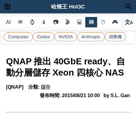
哈燒王 Hot3C
AI
🪖
⌚
📱
📷
🎬
💻
💾
🖱
🎮
文
A
選
Computex
Codex
NVIDIA
Anthropic
摺疊機
QNAP 推出 40GbE ready、自
動分層儲存 Xeon 四核心 NAS
[QNAP]
分類:
儲存
發布時間:
2015/08/21 10:00
by S.L. Gan