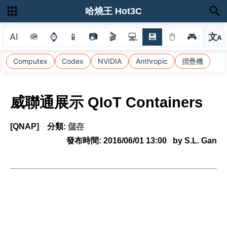
哈燒王 Hot3C
AI
🪖
⌚
📱
📷
🎬
💻
💾
🖱
🎮
文
A
選
Computex
Codex
NVIDIA
Anthropic
摺疊機
威聯通展示 QIoT Containers
[QNAP]
分類:
儲存
發布時間:
2016/06/01 13:00
by S.L. Gan