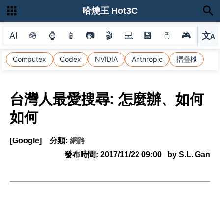
哈燒王 Hot3C
AI
🪖
⌚
📱
📷
🎬
💻
💾
🖱
🎮
文
A
選
Computex
Codex
NVIDIA
Anthropic
摺疊機
台灣人最愛搜尋: 怎麼辦、如何
如何
[Google]
分類:
網路
發布時間:
2017/11/22 09:00
by S.L. Gan