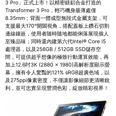
3 Pro」正式上市！以精密鎂鋁合金打造的
Transformer 3 Pro，輕巧機身最薄處僅
8.35mm；背面一體成型無段式金屬支架，可
支援最大170°開闔視角，搭配蓋板上鑽石切割
邊線鑲嵌，使用者隨時隨地都能俐落展現個人
至臻品味；同時還內建第六代Intel® Core i5
處理器，以及256GB / 512GB SSD儲存空
間，可提供超乎想像的極致行動運算效能，再
加上12.6吋3K (2880 x 1980)高解析度顯示螢
幕，擁有令人驚豔的121% sRGB超廣色域，以
及275ppi像素密度，不僅讓影像細節更清晰銳
利，並可忠實呈現豐潤色彩，綻放睛彩視界！