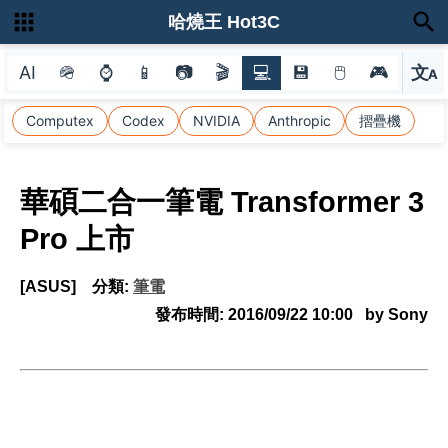
哈燒王 Hot3C
AI
🪖
⌚
📱
📷
🎬
💻
💾
🖱
🎮
文
A
選
Computex
Codex
NVIDIA
Anthropic
摺疊機
華碩二合一筆電 Transformer 3
Pro 上市
[ASUS]
分類:
筆電
發布時間:
2016/09/22 10:00
by Sony