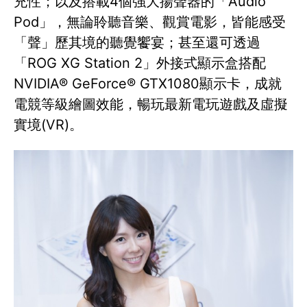
充性；以及搭載4個強大揚聲器的「Audio
Pod」，無論聆聽音樂、觀賞電影，皆能感受
「聲」歷其境的聽覺饗宴；甚至還可透過
「ROG XG Station 2」外接式顯示盒搭配
NVIDIA® GeForce® GTX1080顯示卡，成就
電競等級繪圖效能，暢玩最新電玩遊戲及虛擬
實境(VR)。