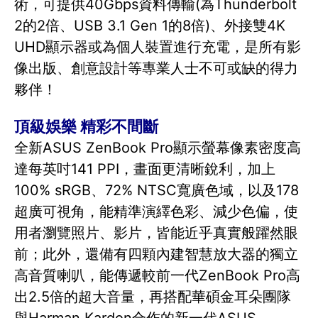
術，可提供40Gbps資料傳輸(為Thunderbolt
2的2倍、USB 3.1 Gen 1的8倍)、外接雙4K
UHD顯示器或為個人裝置進行充電，是所有影
像出版、創意設計等專業人士不可或缺的得力
夥伴！
頂級娛樂 精彩不間斷
全新ASUS ZenBook Pro顯示螢幕像素密度高
達每英吋141 PPI，畫面更清晰銳利，加上
100% sRGB、72% NTSC寬廣色域，以及178
超廣可視角，能精準演繹色彩、減少色偏，使
用者瀏覽照片、影片，皆能近乎真實般躍然眼
前；此外，還備有四顆內建智慧放大器的獨立
高音質喇叭，能傳遞較前一代ZenBook Pro高
出2.5倍的超大音量，再搭配華碩金耳朵團隊