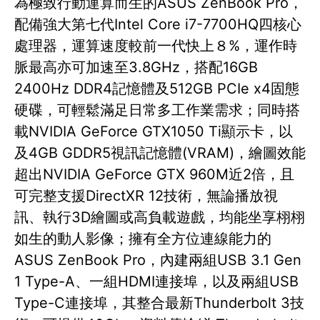
為極致行動運算而生的ASUS ZenBook Pro，
配備強大第七代Intel Core i7-7700HQ四核心
處理器，運算速度較前一代快上８%，運作時
脈最高亦可加速至3.8GHz，搭配16GB
2400Hz DDR4記憶體及512GB PCIe x4固態
硬碟，可輕鬆滿足日常多工作業需求；同時搭
載NVIDIA GeForce GTX1050 Ti顯示卡，以
及4GB GDDR5視訊記憶體(VRAM)，繪圖效能
超出NVIDIA GeForce GTX 960M近2倍，且
可完整支援DirectXR 12技術，無論播放視
訊、執行3D繪圖或高負載遊戲，均能坐享栩栩
如生的動人影像；擁有全方位連線能力的
ASUS ZenBook Pro，內建兩組USB 3.1 Gen
1 Type-A、一組HDMI連接埠，以及兩組USB
Type-C連接埠，其整合最新Thunderbolt 3技