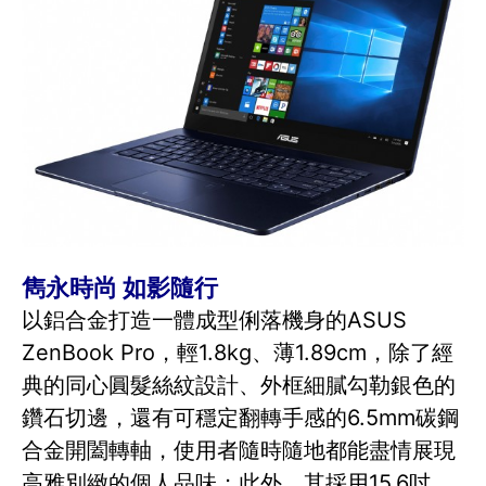
雋永時尚 如影隨行
以鋁合金打造一體成型俐落機身的ASUS
ZenBook Pro，輕1.8kg、薄1.89cm，除了經
典的同心圓髮絲紋設計、外框細膩勾勒銀色的
鑽石切邊，還有可穩定翻轉手感的6.5mm碳鋼
合金開闔轉軸，使用者隨時隨地都能盡情展現
高雅別緻的個人品味；此外，其採用15.6吋