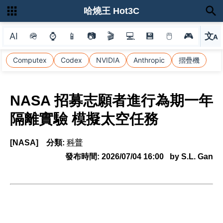
哈燒王 Hot3C
AI
🪖
⌚
📱
📷
🎬
💻
💾
🖱
🎮
文
A
選
Computex
Codex
NVIDIA
Anthropic
摺疊機
NASA 招募志願者進行為期一年
隔離實驗 模擬太空任務
[NASA]
分類:
科普
發布時間:
2026/07/04 16:00
by S.L. Gan